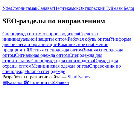
Уфа
Стерлитамак
Салават
Нефтекамск
Октябрьский
Туймазы
Бело
SEO-разделы по направлениям
Спецодежда оптом от производителя
Средства
индивидуальной защиты оптом
Рабочая обувь оптом
Униформа
для бизнеса и организаций
Комплексное снабжение
предприятий
Летняя спецодежда оптом
Зимняя спецодежда
оптом
Сигнальная одежда оптом
Спецодежда для
строительства
Спецодежда для производства
Одежда для
охраны оптом
Медицинская одежда оптом
Справочник по
спецодежде
Блог о спецодежде
Разработка и развитие сайта —
Sharifyanov
▦
Каталог
☎
Позвонить
✉
Заявка