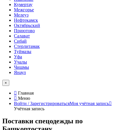
Кумертау
Межгорье
Мелеуз
Нефтекамск
Октябрьский
Приютово
Салават
Сибай
Стерлитамак
Туймазы
Уфа
Учалы
Чишмы
Янаул
×
Главная
Меню
Войти / Зарегистрироваться
Моя учётная запись
Учётная запись
Поставки спецодежды по
Башкортостану