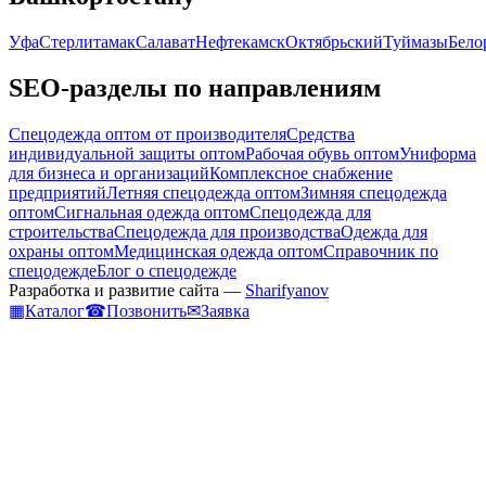
Уфа
Стерлитамак
Салават
Нефтекамск
Октябрьский
Туймазы
Бело
SEO-разделы по направлениям
Спецодежда оптом от производителя
Средства
индивидуальной защиты оптом
Рабочая обувь оптом
Униформа
для бизнеса и организаций
Комплексное снабжение
предприятий
Летняя спецодежда оптом
Зимняя спецодежда
оптом
Сигнальная одежда оптом
Спецодежда для
строительства
Спецодежда для производства
Одежда для
охраны оптом
Медицинская одежда оптом
Справочник по
спецодежде
Блог о спецодежде
Разработка и развитие сайта —
Sharifyanov
▦
Каталог
☎
Позвонить
✉
Заявка