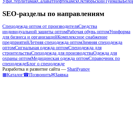
Уфа
Стерлитамак
Салават
Нефтекамск
Октябрьский
Туймазы
Бело
SEO-разделы по направлениям
Спецодежда оптом от производителя
Средства
индивидуальной защиты оптом
Рабочая обувь оптом
Униформа
для бизнеса и организаций
Комплексное снабжение
предприятий
Летняя спецодежда оптом
Зимняя спецодежда
оптом
Сигнальная одежда оптом
Спецодежда для
строительства
Спецодежда для производства
Одежда для
охраны оптом
Медицинская одежда оптом
Справочник по
спецодежде
Блог о спецодежде
Разработка и развитие сайта —
Sharifyanov
▦
Каталог
☎
Позвонить
✉
Заявка