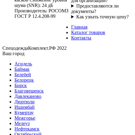
для организации?
шума (SNR): 24 дБ
Предоставляются ли
Производитель: РОСОМЗ
документы?
ГОСТ Р 12.4.208-99
Как узнать точную цену?
Главная
Каталог товаров
Контакты
СпецодеждаКомплект.РФ 2022
Ваш город
Агидель
Баймак
Белебей
Белорецк
Бирск
Благовещенск
Давлеканово
Дюртюли
Ишимбай
Кумертау
Межгорье
Мелеуз
Нефтекамск
Октябрьский