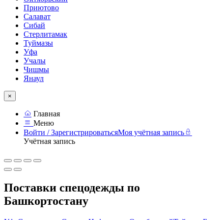
Приютово
Салават
Сибай
Стерлитамак
Туймазы
Уфа
Учалы
Чишмы
Янаул
×
Главная
Меню
Войти / Зарегистрироваться
Моя учётная запись
Учётная запись
Поставки спецодежды по
Башкортостану