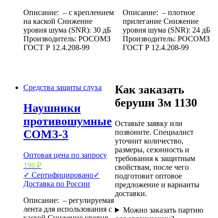
Описание: – с креплением
Описание: – плотное
на каской Снижение
прилегание Снижение
уровня шума (SNR): 30 дБ
уровня шума (SNR): 24 дБ
Производитель: РОСОМЗ
Производитель: РОСОМЗ
ГОСТ Р 12.4.208-99
ГОСТ Р 12.4.208-99
Средства защиты слуха
Как заказать
беруши 3м 1130
Наушники
противошумные
Оставьте заявку или
СОМЗ-3
позвоните. Специалист
уточнит количество,
размеры, сезонность и
Оптовая цена по запросу
требования к защитным
198
₽
свойствам, после чего
✓ Сертифицировано
✓
подготовит оптовое
Доставка по России
предложение и варианты
доставки.
Описание: – регулируемая
лента для использования с
Можно заказать партию
каской Снижение уровня