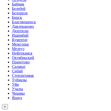
Баймак
Белебей
Белорецк
Бирск
Благовещенск
Давлеканово
Дюртюли
Ишимбай
Кумертау
Межгорье
Мелеуз
Нефтекамск
Октябрьский
Приютово
Салават
Сибай
Стерлитамак
Туймазы
Уфа
Учалы
Чишмы
Янаул
×