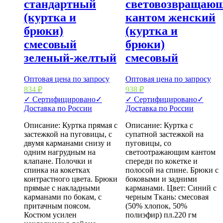
стандартный
световозвращаю
(куртка и
кантом женский
брюки)
(куртка и
смесовый
брюки)
зеленый-желтый
смесовый
Оптовая цена по запросу
Оптовая цена по запросу
834
₽
938
₽
✓ Сертифицировано
✓
✓ Сертифицировано
✓
Доставка по России
Доставка по России
Описание: Куртка прямая с
Описание: Куртка с
застежкой на пуговицы, с
супатной застежкой на
двумя карманами снизу и
пуговицы, со
одним нагрудным на
светоотражающим кантом
клапане. Полочки и
спереди по кокетке и
спинка на кокетках
полосой на спине. Брюки с
контрастного цвета. Брюки
боковыми и задними
прямые с накладными
карманами. Цвет: Синий с
карманами по бокам, с
черным Ткань: смесовая
притачным поясом.
(50% хлопок, 50%
Костюм усилен
полиэфир) пл.220 гм