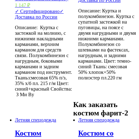
Доставка по России
1 147
₽
Описание: Куртка и
✓ Сертифицировано
✓
полукомбинезон. Куртка с
Доставка по России
супатной застежкой на
Описание: Куртка с
пуговицы, на поясе с
застежкой на молнию, с
двумя нагрудными и двумя
нижними накладными
нижними карманами.
карманами, верхним
Полукомбинезон со
карманом для средств
шлевками на фастексах,
связи. Полукомбинезон с
нагрудным, и задними
нагрудным, боковыми
карманами. Цвет: темно-
карманами и задним
синий Ткань: смесовая
карманом под инструмент.
50% хлопок+50%
Ткань:смесовая 65% п/э,
полиэстер пл.220 гм
35% х/б пл. 215 г/м Цвет:
синий+красный Свойства:
З Ми Ву
Как заказать
костюм фарит-2
Летняя спецодежда
Летняя спецодежда
Костюм
Костюм со