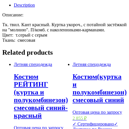
Description
Описание:
Тк. твил. Кант красный. Куртка укороч., с потайной застёжкой
на "молнию". П/комб. с наколенниками-карманами.
Цвет: т.серый с серым
Ткань: смесовая
Related products
Летняя спецодежда
Летняя спецодежда
Костюм
Костюм(куртка
РЕЙТИНГ
и
(куртка и
полукомбинезон)
полукомбинезон)
смесовый синий
смесовый синий-
Оптовая цена по запросу
красный
2 855
₽
✓ Сертифицировано
✓
Оптовая цена по запросу