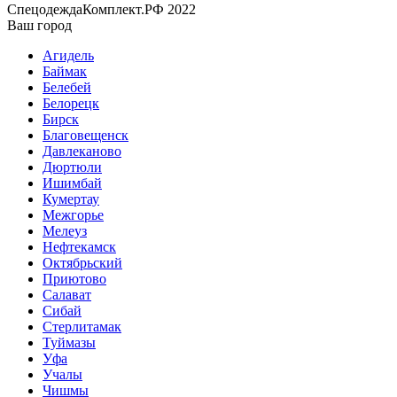
СпецодеждаКомплект.РФ 2022
Ваш город
Агидель
Баймак
Белебей
Белорецк
Бирск
Благовещенск
Давлеканово
Дюртюли
Ишимбай
Кумертау
Межгорье
Мелеуз
Нефтекамск
Октябрьский
Приютово
Салават
Сибай
Стерлитамак
Туймазы
Уфа
Учалы
Чишмы