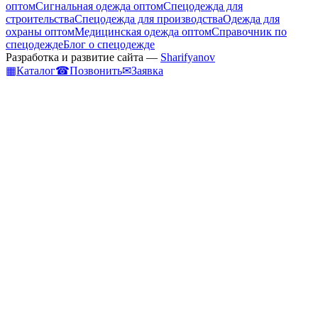
оптом
Сигнальная одежда оптом
Спецодежда для
строительства
Спецодежда для производства
Одежда для
охраны оптом
Медицинская одежда оптом
Справочник по
спецодежде
Блог о спецодежде
Разработка и развитие сайта —
Sharifyanov
▦
Каталог
☎
Позвонить
✉
Заявка