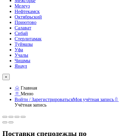
Межгорье
Мелеуз
Нефтекамск
Октябрьский
Приютово
Салават
Сибай
Стерлитамак
Туймазы
Уфа
Учалы
Чишмы
Янаул
×
Главная
Меню
Войти / Зарегистрироваться
Моя учётная запись
Учётная запись
Поставки спецодежды по