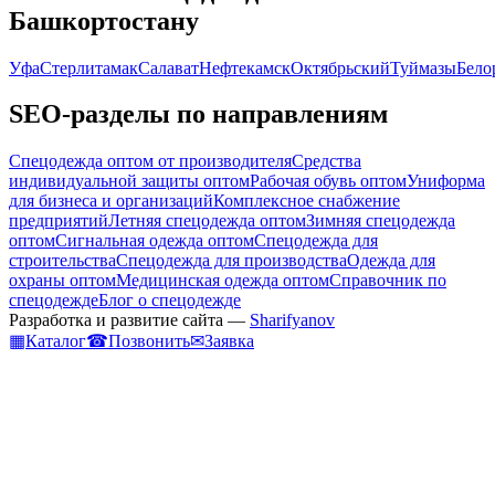
Башкортостану
Уфа
Стерлитамак
Салават
Нефтекамск
Октябрьский
Туймазы
Бело
SEO-разделы по направлениям
Спецодежда оптом от производителя
Средства
индивидуальной защиты оптом
Рабочая обувь оптом
Униформа
для бизнеса и организаций
Комплексное снабжение
предприятий
Летняя спецодежда оптом
Зимняя спецодежда
оптом
Сигнальная одежда оптом
Спецодежда для
строительства
Спецодежда для производства
Одежда для
охраны оптом
Медицинская одежда оптом
Справочник по
спецодежде
Блог о спецодежде
Разработка и развитие сайта —
Sharifyanov
▦
Каталог
☎
Позвонить
✉
Заявка