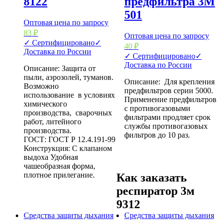
8122
предфильтра 3М
501
Оптовая цена по запросу
83
₽
Оптовая цена по запросу
✓ Сертифицировано
✓
40
₽
Доставка по России
✓ Сертифицировано
✓
Доставка по России
Описание: Защита от
пыли, аэрозолей, туманов.
Описание: Для крепления
Возможно
предфильтров серии 5000.
использование в условиях
Применение предфильтров
химического
с противогазовыми
производства, сварочных
фильтрами продляет срок
работ, литейного
службы противогазовых
производства.
фильтров до 10 раз.
ГОСТ: ГОСТ Р 12.4.191-99
Конструкция: С клапаном
выдоха Удобная
чашеобразная форма,
плотное прилегание.
Как заказать
респиратор 3м
9312
Средства защиты дыхания
Средства защиты дыхания