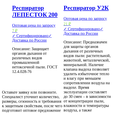
Респиратор
Респиратор У2К
ЛЕПЕСТОК 200
Оптовая цена по запросу
21
₽
Оптовая цена по запросу
✓ Сертифицировано
✓
7
₽
Доставка по России
✓ Сертифицировано
✓
Доставка по России
Описание: Предназначен
для защиты органов
Описание: Защищает
дыхания от различных
органов дыхания от
видов пыли: растительной,
различных видов
животной, металлической,
промышленной
минеральной. Наличие
нетоксичной пыли. ГОСТ
клапана выдоха позволяет
12.4.028-76
удалить избыточное тепло
и влагу при меньшем
сопротивлении воздуха на
выдохе. Время
эксплуатации составляет
Оставьте заявку или позвоните.
до 30 смен – в зависимости
Специалист уточнит количество,
от концентрации пыли,
размеры, сезонность и требования
влажности и температуры
к защитным свойствам, после чего
воздуха, а также
подготовит оптовое предложение