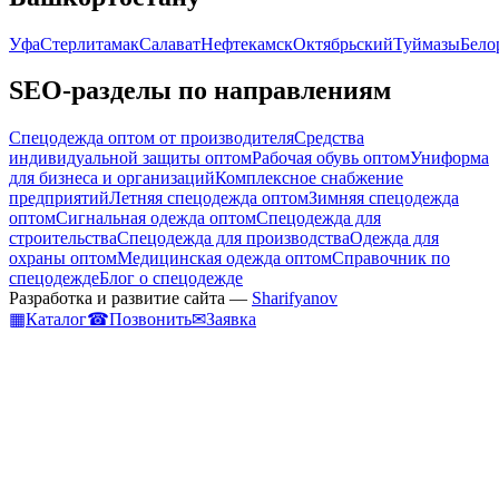
Уфа
Стерлитамак
Салават
Нефтекамск
Октябрьский
Туймазы
Бело
SEO-разделы по направлениям
Спецодежда оптом от производителя
Средства
индивидуальной защиты оптом
Рабочая обувь оптом
Униформа
для бизнеса и организаций
Комплексное снабжение
предприятий
Летняя спецодежда оптом
Зимняя спецодежда
оптом
Сигнальная одежда оптом
Спецодежда для
строительства
Спецодежда для производства
Одежда для
охраны оптом
Медицинская одежда оптом
Справочник по
спецодежде
Блог о спецодежде
Разработка и развитие сайта —
Sharifyanov
▦
Каталог
☎
Позвонить
✉
Заявка