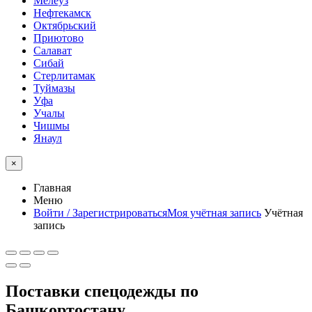
Мелеуз
Нефтекамск
Октябрьский
Приютово
Салават
Сибай
Стерлитамак
Туймазы
Уфа
Учалы
Чишмы
Янаул
×
Главная
Меню
Войти / Зарегистрироваться
Моя учётная запись
Учётная
запись
Поставки спецодежды по
Башкортостану