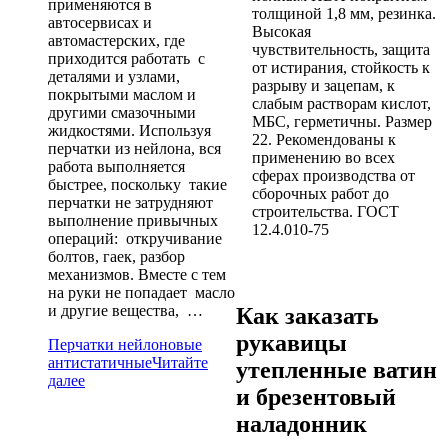
применяются в
толщиной 1,8 мм, резинка.
автосервисах и
Высокая
автомастерских, где
чувствительность, защита
приходится работать с
от истирания, стойкость к
деталями и узлами,
разрыву и зацепам, к
покрытыми маслом и
слабым растворам кислот,
другими смазочными
МБС, герметичны. Размер
жидкостями. Используя
22. Рекомендованы к
перчатки из нейлона, вся
применению во всех
работа выполняется
сферах производства от
быстрее, поскольку такие
сборочных работ до
перчатки не затрудняют
строительства. ГОСТ
выполнение привычных
12.4.010-75
операций: откручивание
болтов, гаек, разбор
механизмов. Вместе с тем
на руки не попадает масло
и другие вещества, …
Как заказать
рукавицы
Перчатки нейлоновые
антистатичные
Читайте
утепленные ватин
далее
и брезентовый
наладонник