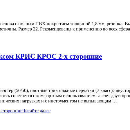
снова с полным ПВХ покрытием толщиной 1,8 мм, резинка. Высо
рметичны. Размер 22. Рекомендованы к применению во всех сфера
ексом КРИС КРОС 2-х сторонние
иэстер (50/50), плотные трикотажные перчатки (7 класс)с двус
кость сочетается с комфортным использованием за счет двустор
ханических нагрузках и с инструментом не вызывающим …
 сторонние
Читайте далее