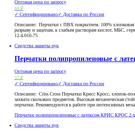
Оптовая цена по запросу
68
₽
✓ Сертифицировано
✓ Доставка по России
Описание: Перчатки с ПВХ покрытием. 100% хлопковая о
разрыву и зацепам, к слабым растворам кислот, МБС, ге
12.4.010-75
Средства защиты рук
Перчатки полипропиленовые с лат
Оптовая цена по запросу
57
₽
✓ Сертифицировано
✓ Доставка по России
Описание: Criss Cross Перчатки Крисс Кросс, хлопок-пол
захвата скользких предметов. Высокая механическая стой
перчатки. Рекомендуются к работе при интенсивных ме
Перчатки полипропиленовые с латексом КРИС КРОС 2-х
Средства защиты рук