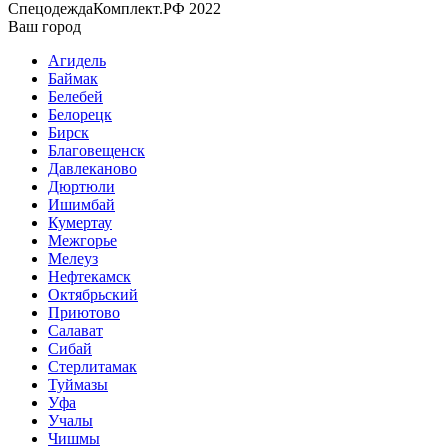
СпецодеждаКомплект.РФ 2022
Ваш город
Агидель
Баймак
Белебей
Белорецк
Бирск
Благовещенск
Давлеканово
Дюртюли
Ишимбай
Кумертау
Межгорье
Мелеуз
Нефтекамск
Октябрьский
Приютово
Салават
Сибай
Стерлитамак
Туймазы
Уфа
Учалы
Чишмы