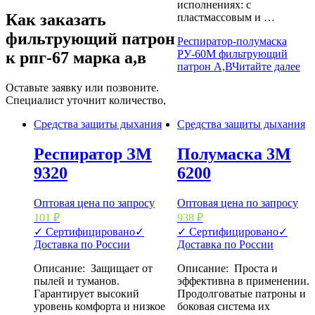
исполнениях: с
Как заказать
пластмассовым и …
фильтрующий патрон
Респиратор-полумаска
РУ-60М фильтрующий
к рпг-67 марка а,в
патрон А,В
Читайте далее
Оставьте заявку или позвоните.
Специалист уточнит количество,
Средства защиты дыхания
Средства защиты дыхания
Респиратор ЗМ
Полумаска 3М
9320
6200
Оптовая цена по запросу
Оптовая цена по запросу
101
₽
938
₽
✓ Сертифицировано
✓
✓ Сертифицировано
✓
Доставка по России
Доставка по России
Описание: Защищает от
Описание: Проста и
пылей и туманов.
эффективна в применении.
Гарантирует высокий
Продолговатые патроны и
уровень комфорта и низкое
боковая система их