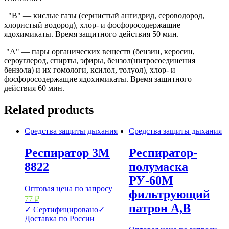
"В" — кислые газы (сернистый ангидрид, сероводород,
хлористый водород), хлор- и фосфоросодержащие
ядохимикаты. Время защитного действия 50 мин.
"А" — пары органических веществ (бензин, керосин,
сероуглерод, спирты, эфиры, бензол(нитросоединения
бензола) и их гомологи, ксилол, толуол), хлор- и
фосфоросодержащие ядохимикаты. Время защитного
действия 60 мин.
Related products
Средства защиты дыхания
Средства защиты дыхания
Респиратор 3М
Респиратор-
8822
полумаска
РУ-60М
Оптовая цена по запросу
фильтрующий
77
₽
патрон А,В
✓ Сертифицировано
✓
Доставка по России