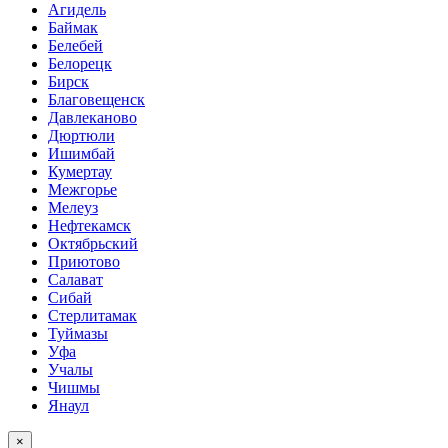
Агидель
Баймак
Белебей
Белорецк
Бирск
Благовещенск
Давлеканово
Дюртюли
Ишимбай
Кумертау
Межгорье
Мелеуз
Нефтекамск
Октябрьский
Приютово
Салават
Сибай
Стерлитамак
Туймазы
Уфа
Учалы
Чишмы
Янаул
×