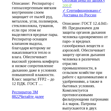
Оптовая цена по запросу
Описание: Респиратор с
209
₽
гипоаллергенным мягким
✓ Сертифицировано
✓
внутренним слоем
Доставка по России
защищает от пылей руд,
металлов, угля, полимеров,
Описание: ГОСТ 12.4.041-
стекловолокна, туманов,
89. Предназначен для
если при этом не
защиты органов дыхания
выделяются вредные пары.
человека одновременно от
Респиратор оснащен
паро- и вредных
клапаном выдоха,
газообразных веществ и
благодаря которому не
аэрозолей. Обеспечивает
накапливается тепло и
защиту органов дыхания
влага. Обеспечивает
человека в различных
высокий уровень комфорта
отраслях
и низкое сопротивление
промышленности, в
дыханию даже в условиях
сельском хозяйстве при
повышенной влажности.
работе с ядохимикатами и
Класс защиты: FFP2 – до
удобрениями, а также в
12 ПДК. ГОСТ …
бытовых условиях.
Комплектуется
Респиратор 3М
противогазовыми
8822
Читайте далее
фильтрующими патронами
4-х марок. Патроны
выпускаются в двух