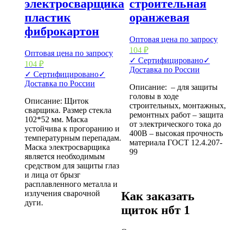
электросварщика
строительная
пластик
оранжевая
фиброкартон
Оптовая цена по запросу
104
₽
Оптовая цена по запросу
✓ Сертифицировано
✓
104
₽
Доставка по России
✓ Сертифицировано
✓
Доставка по России
Описание: – для защиты
головы в ходе
Описание: Щиток
строительных, монтажных,
сварщика. Размер стекла
ремонтных работ – защита
102*52 мм. Маска
от электрического тока до
устойчива к прогоранию и
400В – высокая прочность
температурным перепадам.
материала ГОСТ 12.4.207-
Маска электросварщика
99
является необходимым
средством для защиты глаз
и лица от брызг
расплавленного металла и
излучения сварочной
Как заказать
дуги.
щиток нбт 1