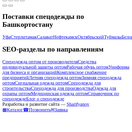
Поставки спецодежды по
Башкортостану
Уфа
Стерлитамак
Салават
Нефтекамск
Октябрьский
Туймазы
Бело
SEO-разделы по направлениям
Спецодежда оптом от производителя
Средства
индивидуальной защиты оптом
Рабочая обувь оптом
Униформа
для бизнеса и организаций
Комплексное снабжение
предприятий
Летняя спецодежда оптом
Зимняя спецодежда
оптом
Сигнальная одежда оптом
Спецодежда для
строительства
Спецодежда для производства
Одежда для
охраны оптом
Медицинская одежда оптом
Справочник по
спецодежде
Блог о спецодежде
Разработка и развитие сайта —
Sharifyanov
▦
Каталог
☎
Позвонить
✉
Заявка