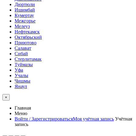
Дюртюли
Ишимбай
Кумертау
Межгорье
Мелеуз
Нефтекамск
Октябрьский
Приютово
Салават
Сибай
Стерлитамак
Туймазы
Уфа
Учалы
Чишмы
Янаул
×
Главная
Меню
Войти / Зарегистрироваться
Моя учётная запись
Учётная
запись