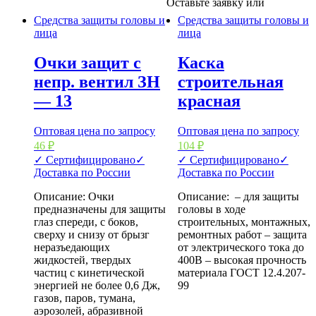
Оставьте заявку или
Средства защиты головы и
Средства защиты головы и
лица
лица
Очки защит с
Каска
непр. вентил ЗН
строительная
— 13
красная
Оптовая цена по запросу
Оптовая цена по запросу
46
₽
104
₽
✓ Сертифицировано
✓
✓ Сертифицировано
✓
Доставка по России
Доставка по России
Описание: Очки
Описание: – для защиты
предназначены для защиты
головы в ходе
глаз спереди, с боков,
строительных, монтажных,
сверху и снизу от брызг
ремонтных работ – защита
неразъедающих
от электрического тока до
жидкостей, твердых
400В – высокая прочность
частиц с кинетической
материала ГОСТ 12.4.207-
энергией не более 0,6 Дж,
99
газов, паров, тумана,
аэрозолей, абразивной